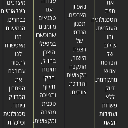
עבודה
את
מיצרנים
באפיון
עם
חזית
בינלאומיים
הצרכים,
טכנאים
הטכנולוגיה
נבחרים.
תכנון
מיומנים
העולמית.
הגמישות
הנדסי
שהוכשרו
זהו
הזו
של
במפעלי
שילוב
מאפשרת
רצפת
היצרן
של
לנו
הייצור,
בחו"ל,
הנדסת
לתפור
התקנה
זמינות
אנוש
עבורכם
מקצועית
חלקי
מתקדמת,
את
והדרכת
חילוף
דיוק
הפתרון
צוותים.
ותמיכה
ללא
המדויק
טכנית
פשרות
ביותר,
מהירה
ועמידות
טכנולוגית
ומקצועית.
יוצאת
וכלכלית