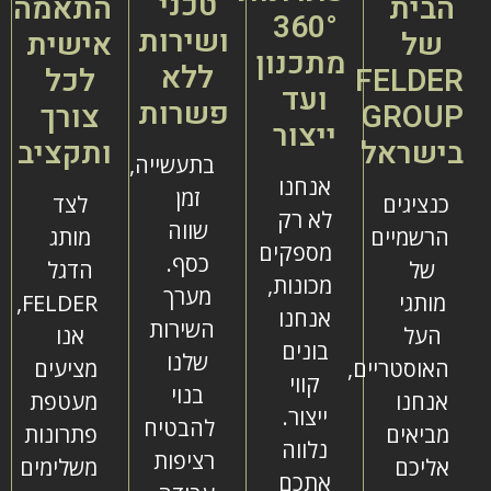
טכני
הבית
התאמה
360°
ושירות
של
אישית
מתכנון
ללא
FELDER
לכל
ועד
פשרות
GROUP
צורך
ייצור
בישראל
ותקציב
בתעשייה,
אנחנו
זמן
כנציגים
לצד
לא רק
שווה
הרשמיים
מותג
מספקים
כסף.
של
הדגל
מכונות,
מערך
מותגי
FELDER,
אנחנו
השירות
העל
אנו
בונים
שלנו
האוסטריים,
מציעים
קווי
בנוי
אנחנו
מעטפת
ייצור.
להבטיח
מביאים
פתרונות
נלווה
רציפות
אליכם
משלימים
אתכם